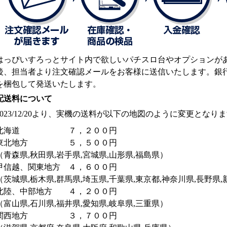
はっぴいすろっとサイト内で欲しいパチスロ台やオプションが
後、担当者より注文確認メールをお客様に送信いたします。銀
を梱包して発送いたします。
配送料について
2023/12/20より、実機の送料が以下の地図のように変更となり
北海道 ７，２００円
東北地方 ５，５００円
（青森県,秋田県,岩手県,宮城県,山形県,福島県）
甲信越、関東地方 ４，６００円
（茨城県,栃木県,群馬県,埼玉県,千葉県,東京都,神奈川県,長野県,
北陸、中部地方 ４，２００円
（富山県,石川県,福井県,愛知県,岐阜県,三重県）
関西地方 ３，７００円