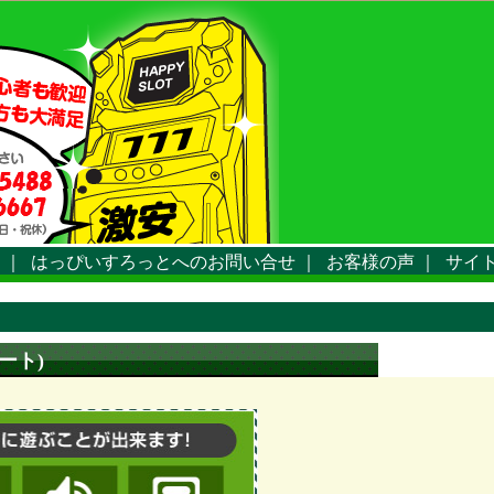
｜
はっぴいすろっとへのお問い合せ
｜
お客様の声
｜
サイ
ート)