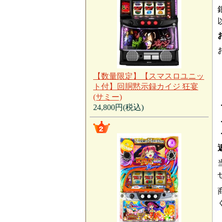
【数量限定】【スマスロユニッ
ト付】回胴黙示録カイジ 狂宴
(サミー)
24,800円(税込)