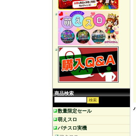
商品検索
数量限定セール
萌えスロ
パチスロ実機