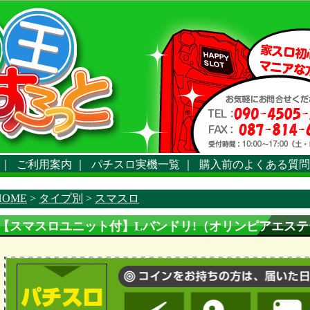
｜
ご利用案内
｜
パチスロ実機一覧
｜
購入前のよくある質問
HOME
>
タイプ別
>
スマスロ
【スマスロユニット付】Lバンドリ!（オリンピアエステ