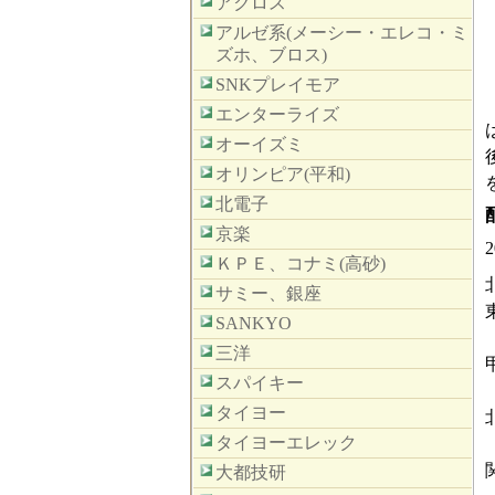
アクロス
アルゼ系(メーシー・エレコ・ミ
ズホ、ブロス)
SNKプレイモア
エンターライズ
オーイズミ
オリンピア(平和)
北電子
京楽
ＫＰＥ、コナミ(高砂)
サミー、銀座
SANKYO
三洋
スパイキー
タイヨー
タイヨーエレック
大都技研