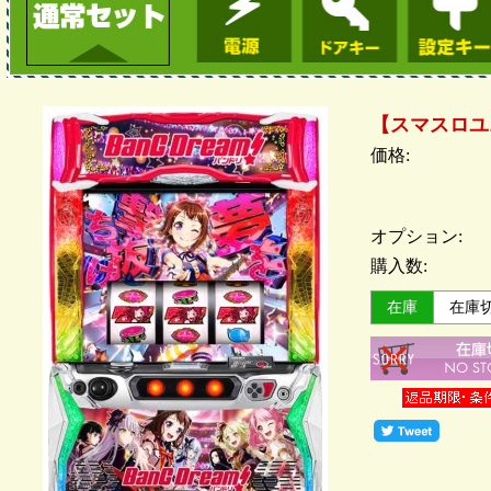
【スマスロユ
価格:
オプション:
購入数:
在庫
在庫