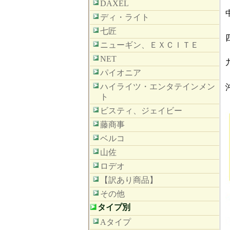
DAXEL
ディ・ライト
七匠
ニューギン、ＥＸＣＩＴＥ
NET
パイオニア
ハイライツ・エンタテインメン
ト
ビスティ、ジェイビー
藤商事
ベルコ
山佐
ロデオ
【訳あり商品】
その他
タイプ別
Aタイプ