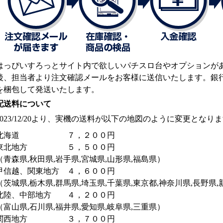
はっぴいすろっとサイト内で欲しいパチスロ台やオプションが
後、担当者より注文確認メールをお客様に送信いたします。銀
を梱包して発送いたします。
配送料について
2023/12/20より、実機の送料が以下の地図のように変更となり
北海道 ７，２００円
東北地方 ５，５００円
（青森県,秋田県,岩手県,宮城県,山形県,福島県）
甲信越、関東地方 ４，６００円
（茨城県,栃木県,群馬県,埼玉県,千葉県,東京都,神奈川県,長野県,
北陸、中部地方 ４，２００円
（富山県,石川県,福井県,愛知県,岐阜県,三重県）
関西地方 ３，７００円