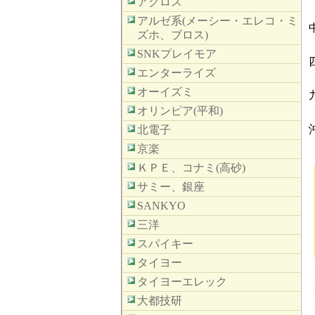
アクロス
アルゼ系(メーシー・エレコ・ミ
ズホ、ブロス)
SNKプレイモア
エンターライズ
オーイズミ
オリンピア(平和)
北電子
京楽
ＫＰＥ、コナミ(高砂)
サミー、銀座
SANKYO
三洋
スパイキー
タイヨー
タイヨーエレック
大都技研