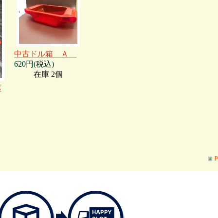
中古ドル箱 Ａ
620円(税込)
在庫 2個
パ
p