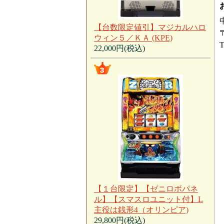
【台数限定値引】マジカルハロ
ウィン５／ＫＡ (KPE)
T
22,000円(税込)
【１台限定】【ゼニロボパネ
ル】【スマスロユニット付】L
主役は銭形4（オリンピア)
29,800円(税込)