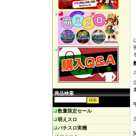
商品検索
数量限定セール
萌えスロ
パチスロ実機