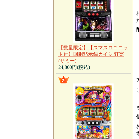
【数量限定】【スマスロユニッ
ト付】回胴黙示録カイジ 狂宴
(サミー)
24,800円(税込)