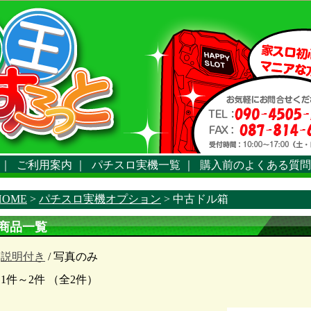
｜
ご利用案内
｜
パチスロ実機一覧
｜
購入前のよくある質問
HOME
>
パチスロ実機オプション
> 中古ドル箱
商品一覧
説明付き
/ 写真のみ
1件～2件 （全2件）