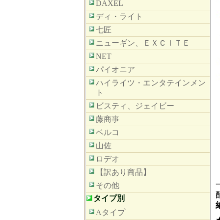
DAXEL
ディ・ライト
七匠
ニューギン、ＥＸＣＩＴＥ
NET
パイオニア
ハイライツ・エンタテインメン
ト
ビスティ、ジェイビー
藤商事
ベルコ
山佐
ロデオ
【訳あり商品】
その他
タイプ別
Aタイプ