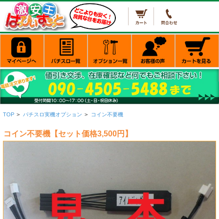
TOP
>
パチスロ実機オプション
>
コイン不要機
コイン不要機【セット価格3,500円】