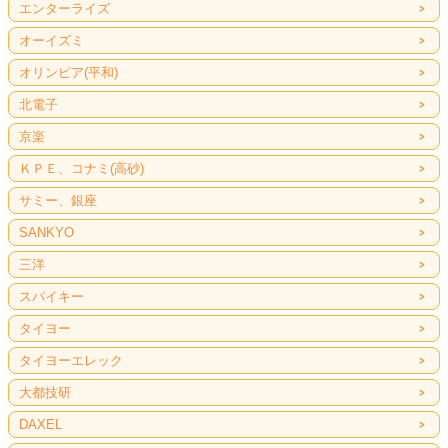
エンターライズ
オーイズミ
オリンピア(平和)
北電子
京楽
ＫＰＥ、コナミ(高砂)
サミー、銀座
SANKYO
三洋
スパイキー
タイヨー
タイヨーエレック
大都技研
DAXEL