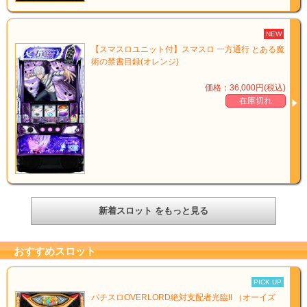
NEW
【スマスロユニット付】スマスロ 一方通行 とある魔
術の禁書目録(オレンジ)
価格：36,000円(税込)
在庫切れ
新着スロット をもっと見る
おすすめスロット
PICK UP
パチスロOVERLORD絶対支配者光臨II （オーイズ