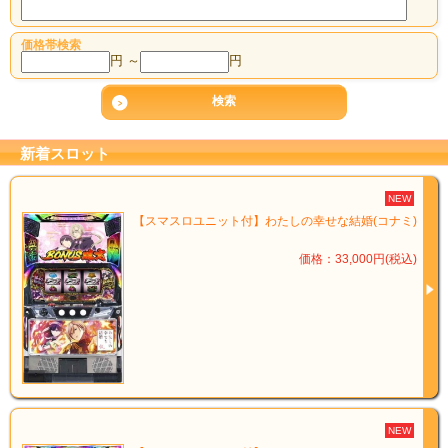
♪今週入庫した物件です♪
【スマスロユニット付】【カンスケパネル】L戦国乙女4 戦乱に閃く
炯眼の軍師（オリンピア)
価格帯検索
円 ～
円
￥58,000(税込)
【スマスロユニット付】スマスロ 一方通行 とある魔術の禁書目録(オ
レンジ)
￥36,000(税込)
花火絶景（ミズホ）
新着スロット
￥19,800(税込)
SLOTメイドインアビス（ミズホ）
NEW
￥25,500(税込)
【スマスロユニット付】わたしの幸せな結婚(コナミ)
【スマスロユニット付】吉宗(サボハニ)
￥33,000(税込)
価格：33,000円(税込)
NEW