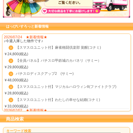
はっぴいすろっと新着情報
2026/07/24 ★新着情報★
♪今週入庫した物件です♪
【スマスロユニット付】麻雀格闘倶楽部 覚醒(コナミ)
￥24,800(税込)
【全員パネル】パチスロ甲鉄城のカバネリ（サミー）
￥29,800(税込)
パチスロディスクアップ2 (サミー)
￥48,000(税込)
【スマスロユニット付】マジカルハロウィン8(ファイトクラブ)
￥28,800(税込)
【スマスロユニット付】わたしの幸せな結婚(コナミ)
￥33,000(税込)
2026/07/02 ★新着情報★
♪今週入庫した物件です♪
商品検索
新ハナビ(アクロス)
￥24,000(税込)
キーワード検索
2026/06/25 ★新着情報★