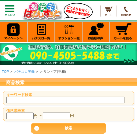
TOP
>
パチスロ実機
>
オリンピア(平和)
商品検索
キーワード検索
価格帯検索
円 ～
円