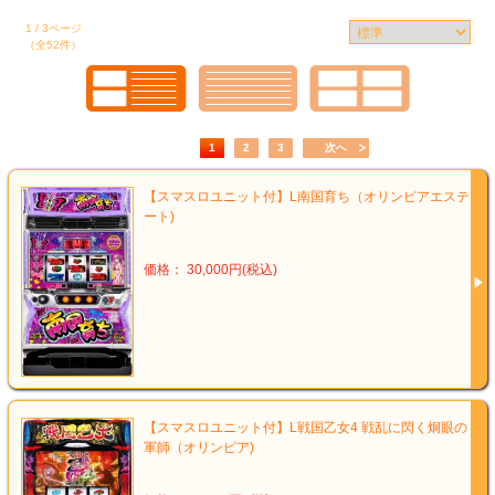
1 / 3ページ
（全52件）
1
2
3
次へ
【スマスロユニット付】L南国育ち（オリンピアエステ
ート)
価格： 30,000円(税込)
【スマスロユニット付】L戦国乙女4 戦乱に閃く炯眼の
軍師（オリンピア)