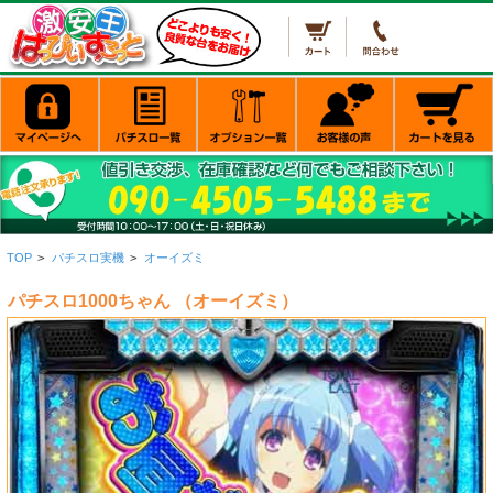
TOP
>
パチスロ実機
>
オーイズミ
パチスロ1000ちゃん （オーイズミ）